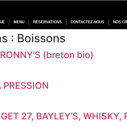
NUE
MENU
RÉSERVATIONS
CONTACTEZ-NOUS
NOS C
ns :
Boissons
RONNY’S (breton bio)
A PRESSION
GET 27, BAYLEY’S, WHISKY,