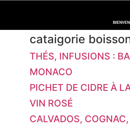
BIENVE
cataigorie boisso
THÉS, INFUSIONS : BA
MONACO
PICHET DE CIDRE À L
VIN ROSÉ
CALVADOS, COGNAC, 